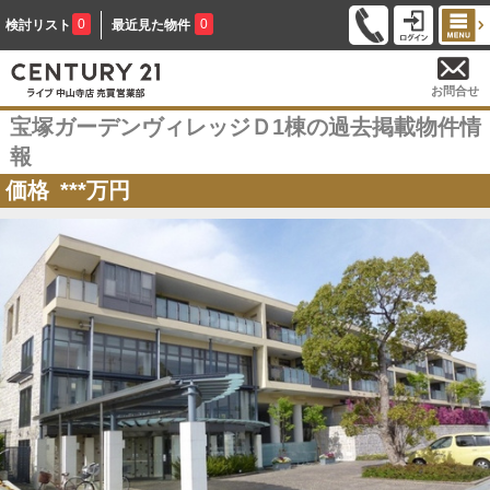
0
0
検討リスト
最近見た物件
お問合せ
宝塚ガーデンヴィレッジＤ1棟の過去掲載物件情
報
価格
***
万円