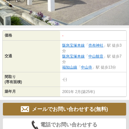
価格
-
阪急宝塚本線
「
売布神社
」駅 徒歩3
分
交通
阪急宝塚本線
「
中山観音
」駅 徒歩7
分
福知山線
「
中山寺
」駅 徒歩13分
間取り
-(-)
(専有面積)
築年月
2001年 2月(築25年)
メールでお問い合わせする(無料)
電話でお問い合わせする