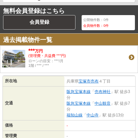
無料会員登録はこちら
公開物件数：
0
件
会員登録
会員物件数：
0
件
過去掲載物件一覧
***
万円
(管理費・共益費 ***円)
ローンの目安：***/月
1階 / *** / ***
所在地
兵庫県
宝塚市
売布
４丁目
阪急宝塚本線
「
売布神社
」駅 徒歩3
分
交通
阪急宝塚本線
「
中山観音
」駅 徒歩7
分
福知山線
「
中山寺
」駅 徒歩13分
価格
-
管理費
-