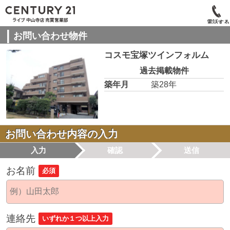
電話する
お問い合わせ物件
コスモ宝塚ツインフォルム
過去掲載物件
築年月
築28年
お問い合わせ内容の入力
入力
確認
送信
お名前
必須
連絡先
いずれか１つ以上入力