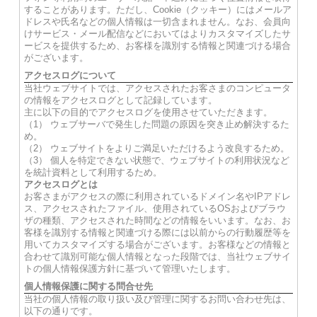
することがあります。ただし、Cookie（クッキー）にはメールア
ドレスや氏名などの個人情報は一切含まれません。なお、会員向
けサービス・メール配信などにおいてはよりカスタマイズしたサ
ービスを提供するため、お客様を識別する情報と関連づける場合
がございます。
アクセスログについて
当社ウェブサイトでは、アクセスされたお客さまのコンピュータ
の情報をアクセスログとして記録しています。
主に以下の目的でアクセスログを使用させていただきます。
（1） ウェブサーバで発生した問題の原因を突き止め解決するた
め。
（2） ウェブサイトをよりご満足いただけるよう改良するため。
（3） 個人を特定できない状態で、ウェブサイトの利用状況など
を統計資料として利用するため。
アクセスログとは
お客さまがアクセスの際に利用されているドメイン名やIPアドレ
ス、アクセスされたファイル、使用されているOSおよびブラウ
ザの種類、アクセスされた時間などの情報をいいます。なお、お
客様を識別する情報と関連づける際には以前からの行動履歴等を
用いてカスタマイズする場合がございます。お客様などの情報と
合わせて識別可能な個人情報となった段階では、当社ウェブサイ
トの個人情報保護方針に基づいて管理いたします。
個人情報保護に関する問合せ先
当社の個人情報の取り扱い及び管理に関するお問い合わせ先は、
以下の通りです。