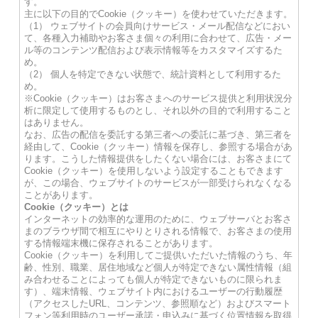
す。
主に以下の目的でCookie（クッキー）を使わせていただきます。
（1） ウェブサイトの会員向けサービス・メール配信などにおい
て、各種入力補助やお客さま個々の利用に合わせて、広告・メー
ル等のコンテンツ配信および表示情報等をカスタマイズするた
め。
（2） 個人を特定できない状態で、統計資料として利用するた
め。
※Cookie（クッキー）はお客さまへのサービス提供と利用状況分
析に限定して使用するものとし、それ以外の目的で利用すること
はありません。
なお、広告の配信を委託する第三者への委託に基づき、第三者を
経由して、Cookie（クッキー）情報を保存し、参照する場合があ
ります。こうした情報提供をしたくない場合には、お客さまにて
Cookie（クッキー）を使用しないよう設定することもできます
が、この場合、ウェブサイトのサービスが一部受けられなくなる
ことがあります。
Cookie（クッキー）とは
インターネットの効率的な運用のために、ウェブサーバとお客さ
まのブラウザ間で相互にやりとりされる情報で、お客さまの使用
する情報端末機に保存されることがあります。
Cookie（クッキー）を利用してご提供いただいた情報のうち、年
齢、性別、職業、居住地域など個人が特定できない属性情報（組
み合わせることによっても個人が特定できないものに限られま
す）、端末情報、ウェブサイト内におけるユーザーの行動履歴
（アクセスしたURL、コンテンツ、参照順など）およびスマート
フォン等利用時のユーザー承諾・申込みに基づく位置情報を取得