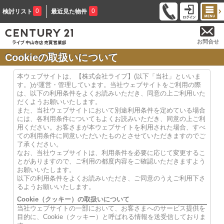
0
0
検討リスト
最近見た物件
お問合せ
Cookieの取扱いについて
本ウェブサイトは、【株式会社ライブ】(以下「当社」といいま
す。)が運営・管理しています。当社ウェブサイトをご利用の際
は、以下の利用条件をよくお読みいただき、同意の上ご利用いた
だくようお願いいたします。
また、当社ウェブサイトにおいて別途利用条件を定めている場合
には、各利用条件についてもよくお読みいただき、同意の上ご利
用ください。お客さまが本ウェブサイトを利用された場合、すべ
ての利用条件に同意いただいたものとさせていただきますのでご
了承ください。
なお、当社ウェブサイトは、利用条件を必要に応じて変更するこ
とがありますので、ご利用の都度内容をご確認いただきますよう
お願いいたします。
以下の利用条件をよくお読みいただき、ご同意のうえご利用下さ
るようお願いいたします。
Cookie（クッキー）の取扱いについて
当社ウェブサイトの一部において、お客さまへのサービス提供を
目的に、Cookie（クッキー）と呼ばれる情報を送受信しておりま