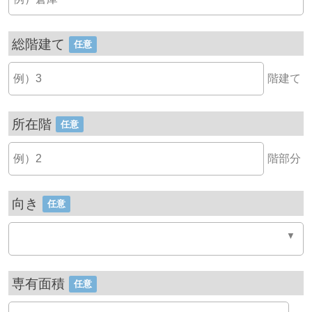
総階建て
任意
階建て
所在階
任意
階部分
向き
任意
専有面積
任意