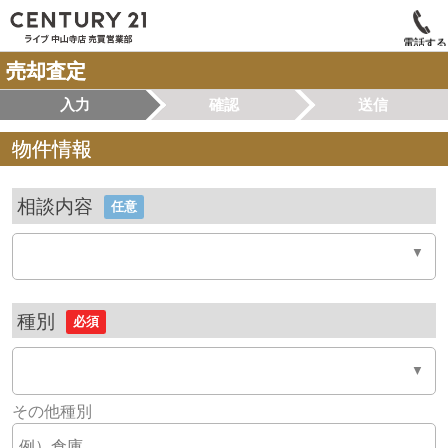
電話する
売却査定
入力
確認
送信
物件情報
相談内容
任意
種別
必須
その他種別