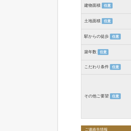
建物面積
任意
土地面積
任意
駅からの徒歩
任意
築年数
任意
こだわり条件
任意
その他ご要望
任意
ご連絡先情報