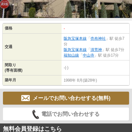
価格
-
阪急宝塚本線
「
売布神社
」駅 徒歩7
分
交通
阪急宝塚本線
「
清荒神
」駅 徒歩7分
福知山線
「
中山寺
」駅 徒歩17分
間取り
-(-)
(専有面積)
築年月
1998年 8月(築28年)
メールでお問い合わせする(無料)
電話でお問い合わせする
無料会員登録はこちら