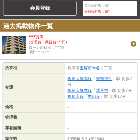
公開物件数：
0
件
会員登録
会員物件数：
0
件
過去掲載物件一覧
***
万円
(管理費・共益費 ***円)
ローンの目安：***/月
3階 / *** / ***
所在地
兵庫県
宝塚市
米谷
２丁目
阪急宝塚本線
「
売布神社
」駅 徒歩7
分
交通
阪急宝塚本線
「
清荒神
」駅 徒歩7分
福知山線
「
中山寺
」駅 徒歩17分
価格
-
管理費
-
専有面積
-
築年数
1998年 8月 (築28年)