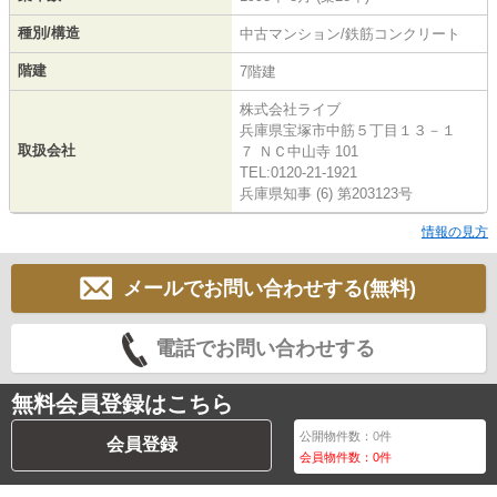
種別/構造
中古マンション/鉄筋コンクリート
階建
7階建
株式会社ライブ
兵庫県宝塚市中筋５丁目１３－１
取扱会社
７ ＮＣ中山寺 101
TEL:0120-21-1921
兵庫県知事 (6) 第203123号
情報の見方
メールでお問い合わせする(無料)
電話でお問い合わせする
無料会員登録はこちら
公開物件数：
0
件
会員登録
会員物件数：
0
件