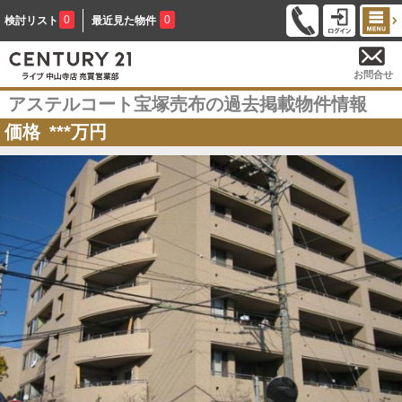
0
0
検討リスト
最近見た物件
お問合せ
アステルコート宝塚売布の過去掲載物件情報
価格
***
万円