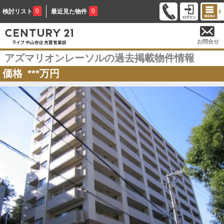
0
0
検討リスト
最近見た物件
お問合せ
アズマリオンレーソルの過去掲載物件情報
価格
***
万円