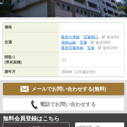
価格
-
阪急今津線
「
宝塚南口
」駅 徒歩5分
交通
福知山線
「
宝塚
」駅 徒歩10分
阪急宝塚本線
「
宝塚
」駅 徒歩10分
間取り
-(-)
(専有面積)
築年月
2004年 11月(築21年)
メールでお問い合わせする(無料)
電話でお問い合わせする
無料会員登録はこちら
公開物件数：
0
件