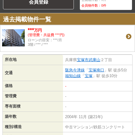
会員登録
会員物件数：
0
件
過去掲載物件一覧
***
万円
(管理費・共益費 ***円)
ローンの目安：***/月
3階 / *** / ***
所在地
兵庫県
宝塚市
武庫山
２丁目
阪急今津線
「
宝塚南口
」駅 徒歩5分
交通
福知山線
「
宝塚
」駅 徒歩10分
価格
-
管理費
-
専有面積
-
築年数
2004年 11月 (築21年)
種別/構造
中古マンション/鉄筋コンクリート