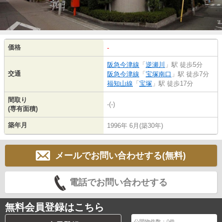
価格
-
阪急今津線
「
逆瀬川
」駅 徒歩5分
交通
阪急今津線
「
宝塚南口
」駅 徒歩7分
福知山線
「
宝塚
」駅 徒歩17分
間取り
-(-)
(専有面積)
築年月
1996年 6月(築30年)
メールでお問い合わせする(無料)
電話でお問い合わせする
無料会員登録はこちら
公開物件数：
0
件