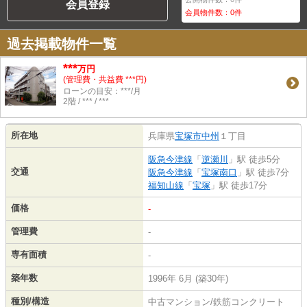
会員登録
会員物件数：
0
件
過去掲載物件一覧
***
万円
(管理費・共益費 ***円)
ローンの目安：***/月
2階 / *** / ***
所在地
兵庫県
宝塚市
中州
１丁目
阪急今津線
「
逆瀬川
」駅 徒歩5分
交通
阪急今津線
「
宝塚南口
」駅 徒歩7分
福知山線
「
宝塚
」駅 徒歩17分
価格
-
管理費
-
専有面積
-
築年数
1996年 6月 (築30年)
種別/構造
中古マンション/鉄筋コンクリート