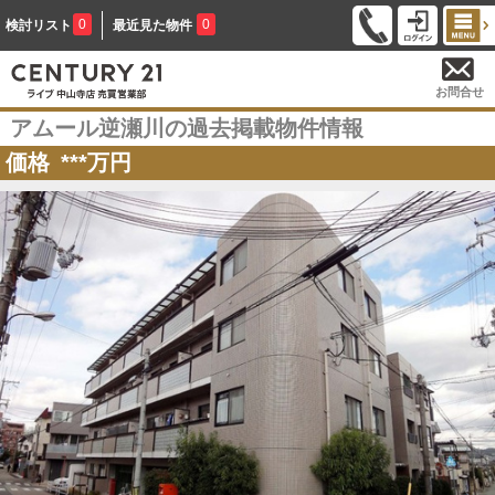
0
0
検討リスト
最近見た物件
お問合せ
アムール逆瀬川の過去掲載物件情報
価格
***
万円