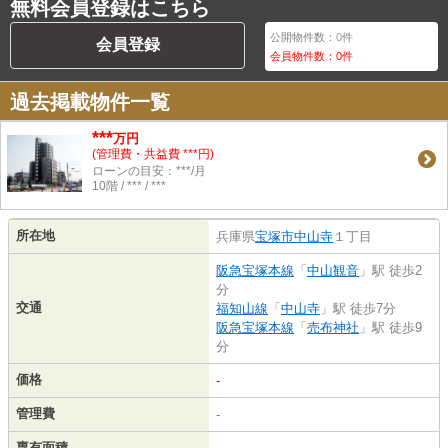
無料会員登録はこちら
公開物件数：
0
件
会員登録
会員物件数：
0
件
過去掲載物件一覧
***
万円
(管理費・共益費 ***円)
ローンの目安：***/月
10階 / *** / ***
所在地
兵庫県
宝塚市
中山寺
１丁目
阪急宝塚本線
「
中山観音
」駅 徒歩2
分
交通
福知山線
「
中山寺
」駅 徒歩7分
阪急宝塚本線
「
売布神社
」駅 徒歩9
分
価格
-
管理費
-
専有面積