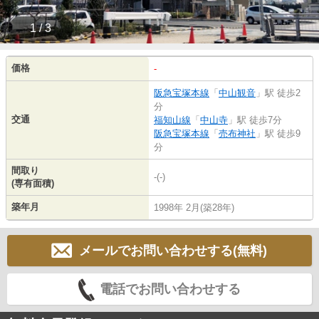
1 / 3
価格
-
阪急宝塚本線
「
中山観音
」駅 徒歩2
分
交通
福知山線
「
中山寺
」駅 徒歩7分
阪急宝塚本線
「
売布神社
」駅 徒歩9
分
間取り
-(-)
(専有面積)
築年月
1998年 2月(築28年)
メールでお問い合わせする(無料)
電話でお問い合わせする