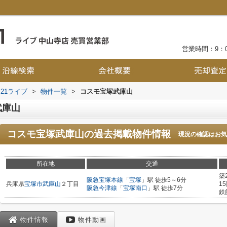
営業時間：9：0
21ライブ
>
物件一覧
>
コスモ宝塚武庫山
武庫山
コスモ宝塚武庫山
の過去掲載物件情報
現況の確認はお気
所在地
交通
築
阪急宝塚本線
「
宝塚
」駅 徒歩5～6分
兵庫県
宝塚市
武庫山
２丁目
1
阪急今津線
「
宝塚南口
」駅 徒歩7分
鉄
物件情報
物件動画