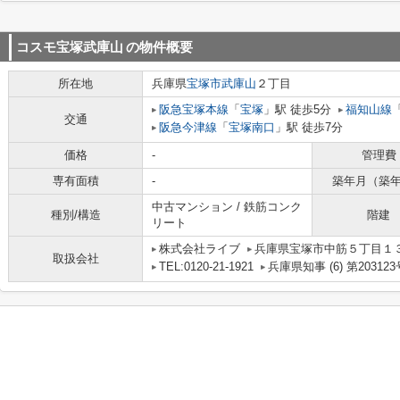
コスモ宝塚武庫山
の物件概要
所在地
兵庫県
宝塚市
武庫山
２丁目
阪急宝塚本線
「
宝塚
」駅 徒歩5分
福知山線
交通
阪急今津線
「
宝塚南口
」駅 徒歩7分
価格
-
管理費
専有面積
-
築年月（築
中古マンション / 鉄筋コンク
種別/構造
階建
リート
株式会社ライブ
兵庫県宝塚市中筋５丁目１３－
取扱会社
TEL:0120-21-1921
兵庫県知事 (6) 第203123