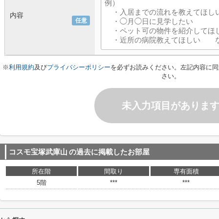
内容
任意
※
利用規約
及び
プライバシーポリシー
を必ずお読みください。左記内容に同
さい。
未入力項目がありま
コスモ宝塚武庫山
の過去に掲載したお部屋
所在階
間取り
専有面積
5階
***
***