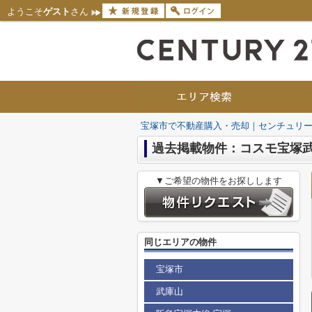
ようこそ
ゲスト
さん
宝塚市で不動産購入・売却｜センチュリー
過去掲載物件：コスモ宝塚
▼ご希望の物件をお探しします
同じエリアの物件
宝塚市
武庫山