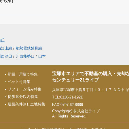
から探す
雀丘
福知山線
/
能勢電鉄妙見線
川西池田
/
川西能勢口
/
山本
宝塚市エリアで不動産の購入・売却
新築一戸建て特集
センチュリー21ライブ
ペット可特集
リフォーム済み特集
兵庫県宝塚市中筋５丁目１３－１７ ＮＣ中山寺
徒歩10分以内特集
TEL:0120-21-1921
建築条件無し土地特集
FAX:0797-62-8886
Copyright(c) 株式会社ライブ
All Rights Reserved.