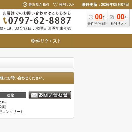
最終更新：2026年08月07日
00
00
件
件
最近見た物件
検討リスト
0～19：00
定休日：水曜日 夏季年末年始
軽にお問い合わせください。
建物
23年
5階建
筋コンクリート