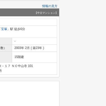
情報の見方
【中古マンション】
「
宝塚
」駅 徒歩6分
-
年数）
2003年 2月 ( 築23年 )
15階建
１７ ＮＣ中山寺 101
号