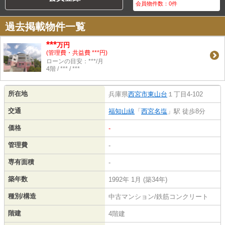
会員物件数：
0
件
過去掲載物件一覧
***
万円
(管理費・共益費 ***円)
ローンの目安：***/月
4階 / *** / ***
所在地
兵庫県
西宮市
東山台
１丁目4-102
交通
福知山線
「
西宮名塩
」駅 徒歩8分
価格
-
管理費
-
専有面積
-
築年数
1992年 1月 (築34年)
種別/構造
中古マンション/鉄筋コンクリート
階建
4階建