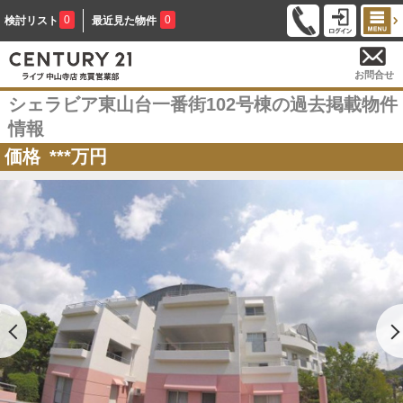
0
0
検討リスト
最近見た物件
お問合せ
シェラビア東山台一番街102号棟の過去掲載物件
情報
価格
***
万円