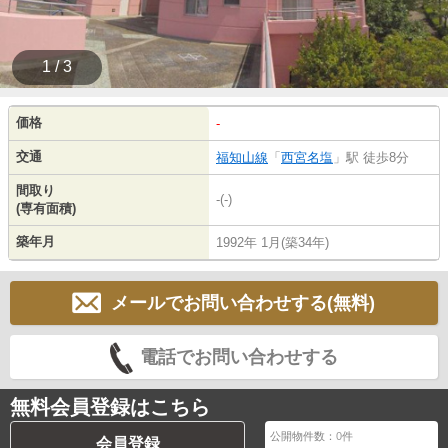
1 / 3
価格
-
交通
福知山線
「
西宮名塩
」駅 徒歩8分
間取り
-(-)
(専有面積)
築年月
1992年 1月(築34年)
メールでお問い合わせする(無料)
電話でお問い合わせする
無料会員登録はこちら
公開物件数：
0
件
会員登録