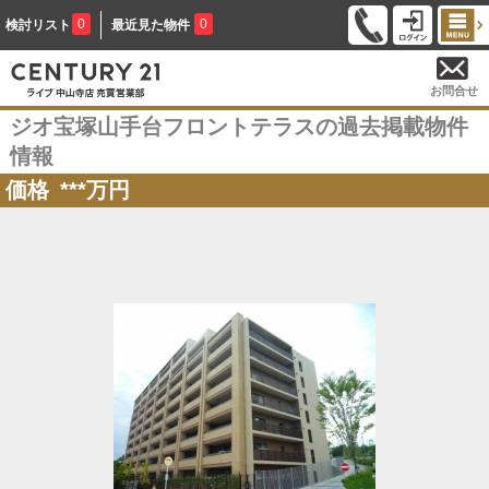
0
0
検討リスト
最近見た物件
お問合せ
ジオ宝塚山手台フロントテラスの過去掲載物件
情報
価格
***
万円