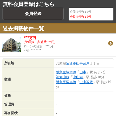
無料会員登録はこちら
公開物件数：
0
件
会員登録
会員物件数：
0
件
過去掲載物件一覧
***
万円
(管理費・共益費 ***円)
ローンの目安：***/月
9階 / *** / ***
所在地
兵庫県
宝塚市
山手台東
１丁目
阪急宝塚本線
「
山本
」駅 徒歩7分
福知山線
「
中山寺
」駅 徒歩18分
交通
阪急宝塚本線
「
中山観音
」駅 徒歩19
分
価格
-
管理費
-
専有面積
-