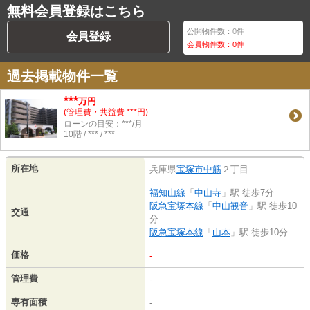
無料会員登録はこちら
公開物件数：
0
件
会員登録
会員物件数：
0
件
過去掲載物件一覧
***
万円
(管理費・共益費 ***円)
ローンの目安：***/月
10階 / *** / ***
所在地
兵庫県
宝塚市
中筋
２丁目
福知山線
「
中山寺
」駅 徒歩7分
阪急宝塚本線
「
中山観音
」駅 徒歩10
交通
分
阪急宝塚本線
「
山本
」駅 徒歩10分
価格
-
管理費
-
専有面積
-