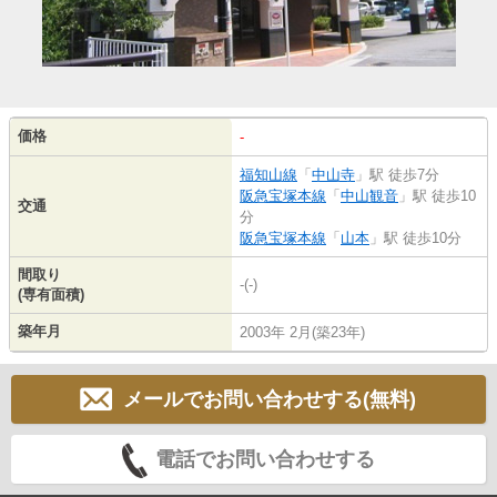
価格
-
福知山線
「
中山寺
」駅 徒歩7分
阪急宝塚本線
「
中山観音
」駅 徒歩10
交通
分
阪急宝塚本線
「
山本
」駅 徒歩10分
間取り
-(-)
(専有面積)
築年月
2003年 2月(築23年)
メールでお問い合わせする(無料)
電話でお問い合わせする