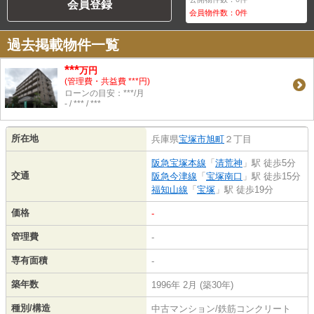
会員登録
会員物件数：
0
件
過去掲載物件一覧
***
万円
(管理費・共益費 ***円)
ローンの目安：***/月
- / *** / ***
所在地
兵庫県
宝塚市
旭町
２丁目
阪急宝塚本線
「
清荒神
」駅 徒歩5分
交通
阪急今津線
「
宝塚南口
」駅 徒歩15分
福知山線
「
宝塚
」駅 徒歩19分
価格
-
管理費
-
専有面積
-
築年数
1996年 2月 (築30年)
種別/構造
中古マンション/鉄筋コンクリート