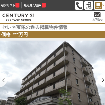
0
0
検討リスト
最近見た物件
お問合せ
セレネ宝塚の過去掲載物件情報
価格
***
万円