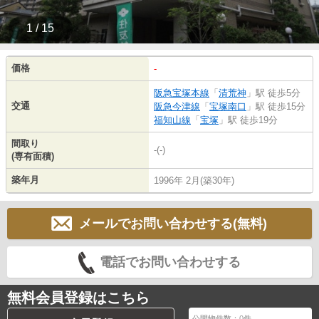
1 / 15
価格
-
阪急宝塚本線
「
清荒神
」駅 徒歩5分
交通
阪急今津線
「
宝塚南口
」駅 徒歩15分
福知山線
「
宝塚
」駅 徒歩19分
間取り
-(-)
(専有面積)
築年月
1996年 2月(築30年)
メールでお問い合わせする(無料)
電話でお問い合わせする
無料会員登録はこちら
公開物件数：
0
件