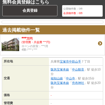
無料会員登録はこちら
公開物件数：
0
件
会員登録
会員物件数：
0
件
過去掲載物件一覧
***
万円
(管理費・共益費 ***円)
ローンの目安：***/月
4階 / *** / ***
所在地
兵庫県
宝塚市
中筋山手
７丁目
阪急宝塚本線
「
中山観音
」駅 徒歩10
分
交通
福知山線
「
中山寺
」駅 徒歩15分
阪急宝塚本線
「
売布神社
」駅 徒歩20
分
価格
-
管理費
-