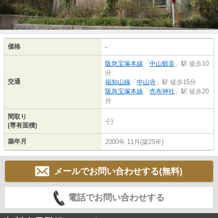
価格
-
阪急宝塚本線
「
中山観音
」駅 徒歩10
分
交通
福知山線
「
中山寺
」駅 徒歩15分
阪急宝塚本線
「
売布神社
」駅 徒歩20
分
間取り
-(-)
(専有面積)
築年月
2000年 11月(築25年)
メールでお問い合わせする(無料)
電話でお問い合わせする