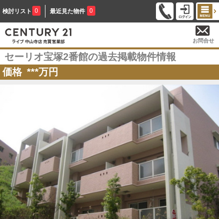
0
0
検討リスト
最近見た物件
お問合せ
セーリオ宝塚2番館の過去掲載物件情報
価格
***
万円