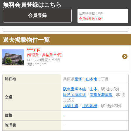
無料会員登録はこちら
公開物件数：
0
件
会員登録
会員物件数：
0
件
過去掲載物件一覧
***
万円
(管理費・共益費 ***円)
ローンの目安：***/月
3階 / *** / ***
所在地
兵庫県
宝塚市
山本南
３丁目
阪急宝塚本線
「
山本
」駅 徒歩5分
阪急宝塚本線
「
雲雀丘花屋敷
」駅 徒
交通
歩15分
福知山線
「
川西池田
」駅 徒歩20分
価格
-
管理費
-