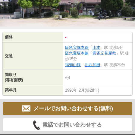
価格
-
阪急宝塚本線
「
山本
」駅 徒歩5分
阪急宝塚本線
「
雲雀丘花屋敷
」駅 徒
交通
歩15分
福知山線
「
川西池田
」駅 徒歩20分
間取り
-(-)
(専有面積)
築年月
1998年 2月(築28年)
メールでお問い合わせする(無料)
電話でお問い合わせする