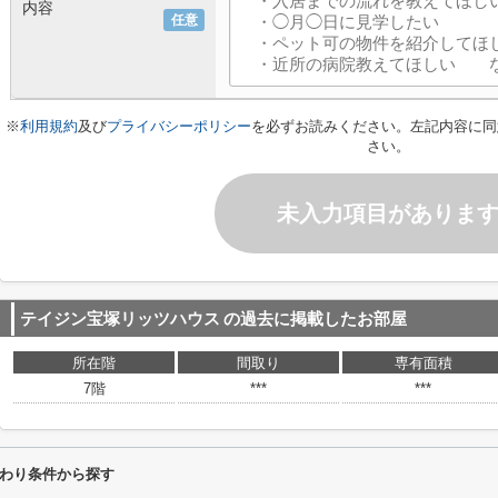
内容
任意
※
利用規約
及び
プライバシーポリシー
を必ずお読みください。左記内容に同
さい。
未入力項目がありま
テイジン宝塚リッツハウス
の過去に掲載したお部屋
所在階
間取り
専有面積
7階
***
***
わり条件から探す