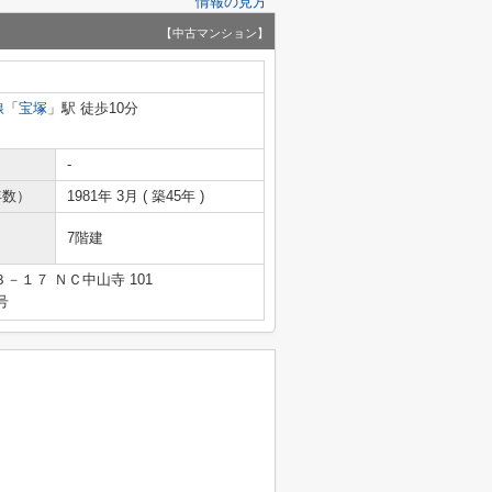
情報の見方
【中古マンション】
線
「
宝塚
」駅 徒歩10分
-
年数）
1981年 3月 ( 築45年 )
7階建
１７ ＮＣ中山寺 101
号