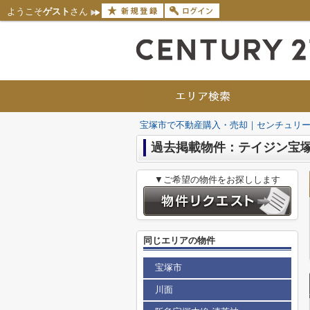
ようこそ
ゲスト
さん
宝塚市で不動産購入・売却｜センチュリー
過去掲載物件：テイジン宝
▼ご希望の物件をお探しします
同じエリアの物件
宝塚市
川面