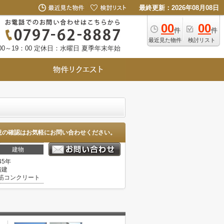
最終更新：2026年08月08日
00
00
件
件
最近見た物件
検討リスト
0～19：00
定休日：水曜日 夏季年末年始
況の確認はお気軽にお問い合わせください。
建物
45年
階建
筋コンクリート