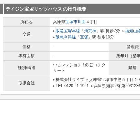
テイジン宝塚リッツハウス
の物件概要
所在地
兵庫県
宝塚市
川面
４丁目
阪急宝塚本線
「
清荒神
」駅 徒歩7分
福知山
交通
阪急今津線
「
宝塚
」駅 徒歩10分
価格
-
管理費
専有面積
-
築年月（築
中古マンション / 鉄筋コンク
種別/構造
階建
リート
株式会社ライブ
兵庫県宝塚市中筋５丁目１３－
取扱会社
TEL:0120-21-1921
兵庫県知事 (6) 第203123