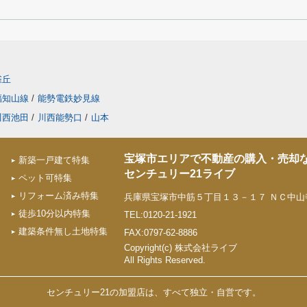
雀丘
福知山線
/
能勢電鉄妙見線
川西池田
/
川西能勢口
/
山本
宝塚市エリアで不動産の購入・売却
新築一戸建て特集
センチュリー21ライブ
ペット可特集
リフォーム済み特集
兵庫県宝塚市中筋５丁目１３－１７ ＮＣ中山寺
徒歩10分以内特集
TEL:0120-21-1921
建築条件無し土地特集
FAX:0797-62-8886
Copyright(c) 株式会社ライブ
All Rights Reserved.
センチュリー21の加盟店は、すべて独立・自営です。