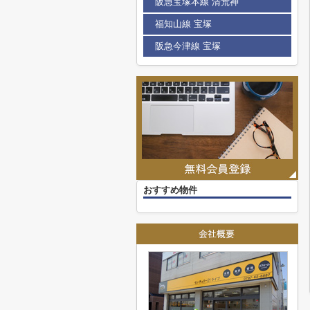
阪急宝塚本線 清荒神
福知山線 宝塚
阪急今津線 宝塚
おすすめ物件