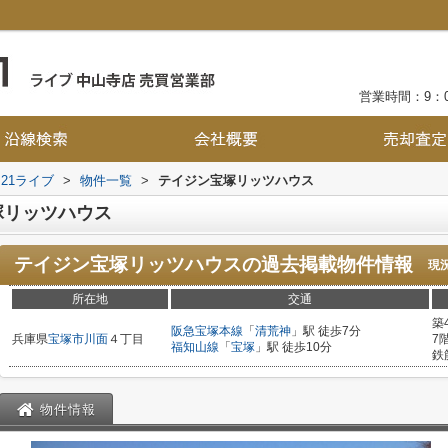
営業時間：9：0
21ライブ
>
物件一覧
>
テイジン宝塚リッツハウス
塚リッツハウス
テイジン宝塚リッツハウス
の過去掲載物件情報
現
所在地
交通
築
阪急宝塚本線
「
清荒神
」駅 徒歩7分
兵庫県
宝塚市
川面
４丁目
7
福知山線
「
宝塚
」駅 徒歩10分
鉄
物件情報