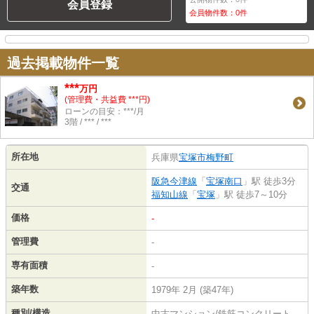
会員登録
会員物件数：
0
件
過去掲載物件一覧
***
万円
(管理費・共益費 ***円)
ローンの目安：***/月
3階 / *** / ***
所在地
兵庫県
宝塚市
梅野町
阪急今津線
「
宝塚南口
」駅 徒歩3分
交通
福知山線
「
宝塚
」駅 徒歩7～10分
価格
-
管理費
-
専有面積
-
築年数
1979年 2月 (築47年)
種別/構造
中古マンション/鉄筋コンクリート