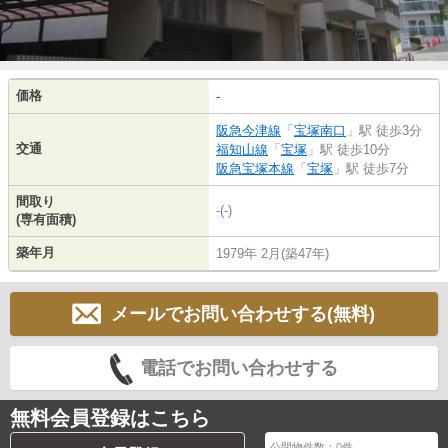
価格
-
阪急今津線
「
宝塚南口
」駅 徒歩3分
交通
福知山線
「
宝塚
」駅 徒歩10分
阪急宝塚本線
「
宝塚
」駅 徒歩7分
間取り
-(-)
(専有面積)
築年月
1979年 2月(築47年)
メールでお問い合わせする(無料)
電話でお問い合わせする
無料会員登録はこちら
公開物件数：
0
件