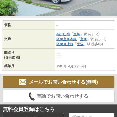
価格
-
福知山線
「
宝塚
」駅 徒歩5分
交通
阪急宝塚本線
「
宝塚
」駅 徒歩6分
阪急今津線
「
宝塚
」駅 徒歩6分
間取り
-(-)
(専有面積)
築年月
1981年 4月(築45年)
メールでお問い合わせする(無料)
電話でお問い合わせする
無料会員登録はこちら
公開物件数：
0
件