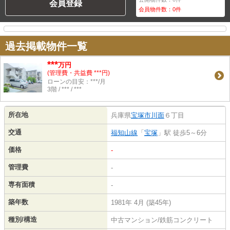
会員登録
会員物件数：
0
件
過去掲載物件一覧
***
万円
(管理費・共益費 ***円)
ローンの目安：***/月
3階 / *** / ***
所在地
兵庫県
宝塚市
川面
６丁目
交通
福知山線
「
宝塚
」駅 徒歩5～6分
価格
-
管理費
-
専有面積
-
築年数
1981年 4月 (築45年)
種別/構造
中古マンション/鉄筋コンクリート