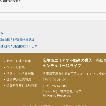
り条件から探す
雀丘
福知山線
/
能勢電鉄妙見線
川西池田
/
川西能勢口
/
山本
宝塚市エリアで不動産の購入・売却
新築一戸建て特集
センチュリー21ライブ
ペット可特集
リフォーム済み特集
兵庫県宝塚市中筋５丁目１３－１７ ＮＣ中山寺
徒歩10分以内特集
TEL:0120-21-1921
建築条件無し土地特集
FAX:0797-62-8886
Copyright(c) 株式会社ライブ
All Rights Reserved.