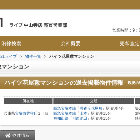
営業時間：9：0
21ライブ
>
物件一覧
>
ハイツ花屋敷マンション
敷マンション
ハイツ花屋敷マンション
の過去掲載物件情報
現況の
所在地
交通
阪急宝塚本線
「
雲雀丘花屋敷
」駅 徒歩7分
築
兵庫県
宝塚市
雲雀丘
２丁目
阪急宝塚本線
「
山本
」駅 徒歩15分
3
福知山線
「
川西池田
」駅 徒歩15分
鉄
物件情報