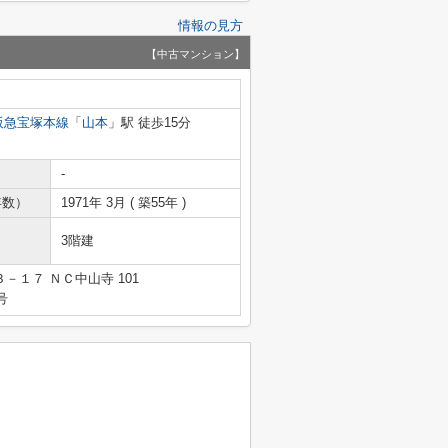
情報の見方
【中古マンション】
阪急宝塚本線
「
山本
」駅 徒歩15分
-
年数）
1971年 3月 ( 築55年 )
3階建
１７ ＮＣ中山寺 101
号