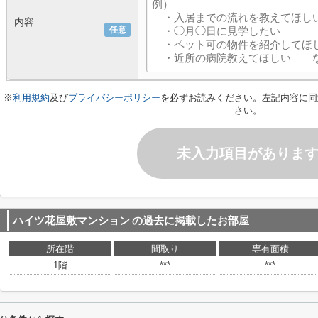
内容
任意
※
利用規約
及び
プライバシーポリシー
を必ずお読みください。左記内容に同
さい。
未入力項目がありま
ハイツ花屋敷マンション
の過去に掲載したお部屋
所在階
間取り
専有面積
1階
***
***