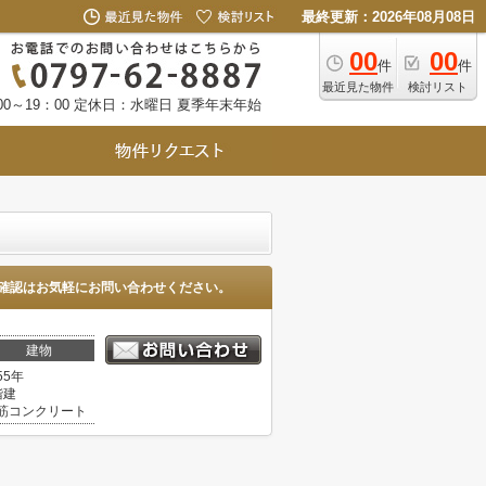
最終更新：2026年08月08日
00
00
件
件
最近見た物件
検討リスト
0～19：00
定休日：水曜日 夏季年末年始
確認はお気軽にお問い合わせください。
建物
55年
階建
筋コンクリート