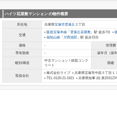
ハイツ花屋敷マンション
の物件概要
所在地
兵庫県
宝塚市
雲雀丘
２丁目
阪急宝塚本線
「
雲雀丘花屋敷
」駅 徒歩7分
交通
福知山線
「
川西池田
」駅 徒歩15分
価格
-
管理費
専有面積
-
築年月（築
中古マンション / 鉄筋コンク
種別/構造
階建
リート
株式会社ライブ
兵庫県宝塚市中筋５丁目１３－
取扱会社
TEL:0120-21-1921
兵庫県知事 (6) 第203123