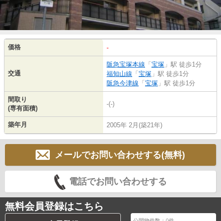
価格
-
阪急宝塚本線
「
宝塚
」駅 徒歩1分
交通
福知山線
「
宝塚
」駅 徒歩1分
阪急今津線
「
宝塚
」駅 徒歩1分
間取り
-(-)
(専有面積)
築年月
2005年 2月(築21年)
メールでお問い合わせする(無料)
電話でお問い合わせする
無料会員登録はこちら
公開物件数：
0
件