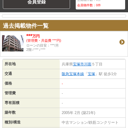
会員登録
会員物件数：
0
件
過去掲載物件一覧
***
万円
(管理費・共益費 ***円)
ローンの目安：***/月
2階 / *** / ***
所在地
兵庫県
宝塚市
川面
５丁目
交通
阪急宝塚本線
「
宝塚
」駅 徒歩1分
価格
-
管理費
-
専有面積
-
築年数
2005年 2月 (築21年)
種別/構造
中古マンション/鉄筋コンクリート