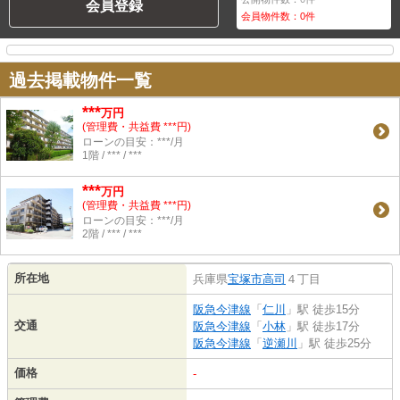
会員登録
会員物件数：
0
件
過去掲載物件一覧
***
万円
(管理費・共益費 ***円)
ローンの目安：***/月
1階 / *** / ***
***
万円
(管理費・共益費 ***円)
ローンの目安：***/月
2階 / *** / ***
所在地
兵庫県
宝塚市
高司
４丁目
阪急今津線
「
仁川
」駅 徒歩15分
交通
阪急今津線
「
小林
」駅 徒歩17分
阪急今津線
「
逆瀬川
」駅 徒歩25分
価格
-