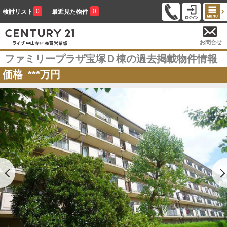
0
0
検討リスト
最近見た物件
お問合せ
ファミリープラザ宝塚Ｄ棟の過去掲載物件情報
価格
***
万円