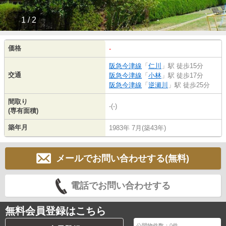
1 / 2
価格
-
阪急今津線
「
仁川
」駅 徒歩15分
交通
阪急今津線
「
小林
」駅 徒歩17分
阪急今津線
「
逆瀬川
」駅 徒歩25分
間取り
-(-)
(専有面積)
築年月
1983年 7月(築43年)
メールでお問い合わせする(無料)
電話でお問い合わせする
無料会員登録はこちら
公開物件数：
0
件