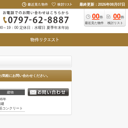
最終更新：2026年08月07日
00
00
件
件
最近見た物件
検討リスト
0～19：00
定休日：水曜日 夏季年末年始
お気軽にお問い合わせください。
建物
36年
階建
筋コンクリート