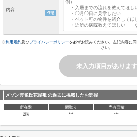
内容
任意
※
利用規約
及び
プライバシーポリシー
を必ずお読みください。左記内容に同
さい。
未入力項目がありま
メゾン雲雀丘花屋敷
の過去に掲載したお部屋
所在階
間取り
専有面積
2階
***
***