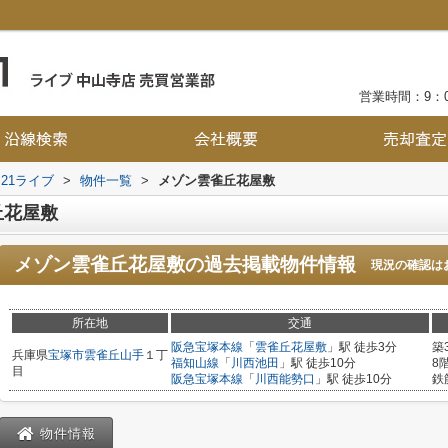
営業時間：9：0
21ライブ
>
物件一覧
>
メゾン雲雀丘花屋敷
丘花屋敷
メゾン雲雀丘花屋敷
の過去掲載物件情報
現況の確認は
所在地
交通
阪急宝塚本線
「
雲雀丘花屋敷
」駅 徒歩3分
築
兵庫県
宝塚市
雲雀丘山手
１丁
福知山線
「
川西池田
」駅 徒歩10分
8
目
阪急宝塚本線
「
川西能勢口
」駅 徒歩10分
鉄
物件情報