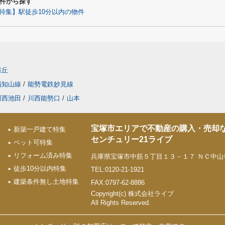
件から探す
特集】駅徒歩10分以内の物件
雀丘
福知山線
/
能勢電鉄妙見線
川西池田
/
川西能勢口
/
山本
宝塚市エリアで不動産の購入・売却
新築一戸建て特集
センチュリー21ライブ
ペット可特集
リフォーム済み特集
兵庫県宝塚市中筋５丁目１３－１７ ＮＣ中山寺
徒歩10分以内特集
TEL:0120-21-1921
建築条件無し土地特集
FAX:0797-62-8886
Copyright(c) 株式会社ライブ
All Rights Reserved.