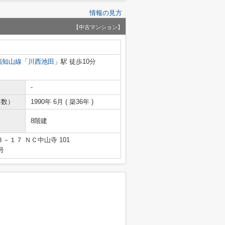
情報の見方
【中古マンション】
福知山線
「
川西池田
」駅 徒歩10分
-
年数）
1990年 6月 ( 築36年 )
8階建
１７ ＮＣ中山寺 101
号