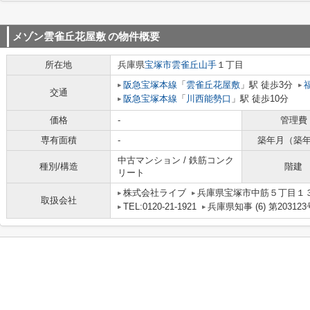
メゾン雲雀丘花屋敷
の物件概要
所在地
兵庫県
宝塚市
雲雀丘山手
１丁目
阪急宝塚本線
「
雲雀丘花屋敷
」駅 徒歩3分
交通
阪急宝塚本線
「
川西能勢口
」駅 徒歩10分
価格
-
管理費
専有面積
-
築年月（築
中古マンション / 鉄筋コンク
種別/構造
階建
リート
株式会社ライブ
兵庫県宝塚市中筋５丁目１３－
取扱会社
TEL:0120-21-1921
兵庫県知事 (6) 第203123