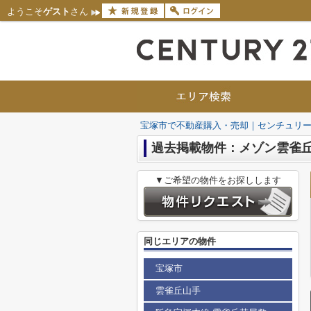
ようこそ
ゲスト
さん
宝塚市で不動産購入・売却｜センチュリー
過去掲載物件：メゾン雲雀
▼ご希望の物件をお探しします
同じエリアの物件
宝塚市
雲雀丘山手