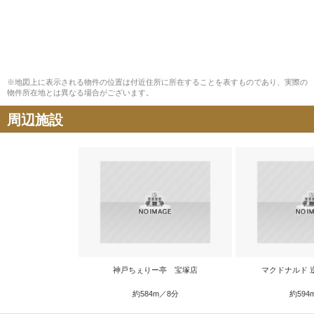
※地図上に表示される物件の位置は付近住所に所在することを表すものであり、実際の
物件所在地とは異なる場合がございます。
周辺施設
神戸ちぇりー亭 宝塚店
マクドナルド 
約584m／8分
約594