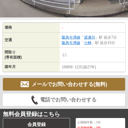
価格
-
阪急今津線
「
逆瀬川
」駅 徒歩7分
交通
阪急今津線
「
小林
」駅 徒歩15分
間取り
-(-)
(専有面積)
築年月
1998年 12月(築27年)
メールでお問い合わせする(無料)
電話でお問い合わせする
無料会員登録はこちら
公開物件数：
0
件
会員登録
会員物件数：
0
件