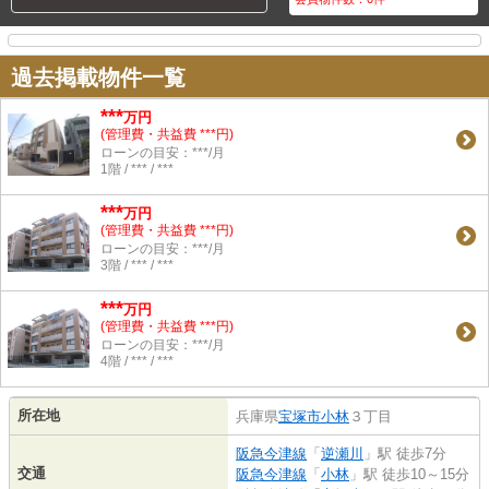
過去掲載物件一覧
***
万円
(管理費・共益費 ***円)
ローンの目安：***/月
1階 / *** / ***
***
万円
(管理費・共益費 ***円)
ローンの目安：***/月
3階 / *** / ***
***
万円
(管理費・共益費 ***円)
ローンの目安：***/月
4階 / *** / ***
所在地
兵庫県
宝塚市
小林
３丁目
阪急今津線
「
逆瀬川
」駅 徒歩7分
交通
阪急今津線
「
小林
」駅 徒歩10～15分