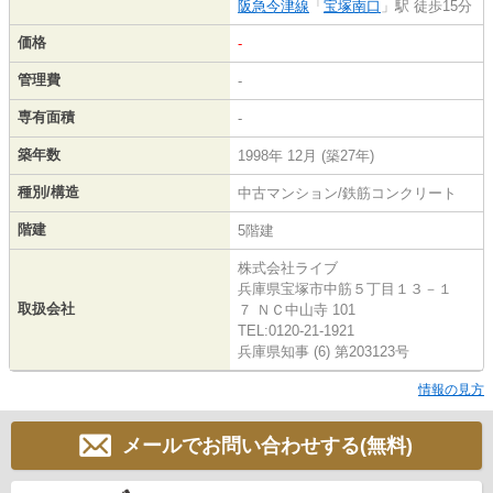
阪急今津線
「
宝塚南口
」駅 徒歩15分
価格
-
管理費
-
専有面積
-
築年数
1998年 12月 (築27年)
種別/構造
中古マンション/鉄筋コンクリート
階建
5階建
株式会社ライブ
兵庫県宝塚市中筋５丁目１３－１
取扱会社
７ ＮＣ中山寺 101
TEL:0120-21-1921
兵庫県知事 (6) 第203123号
情報の見方
メールでお問い合わせする(無料)