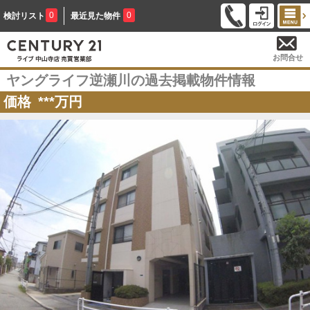
0
0
検討リスト
最近見た物件
お問合せ
ヤングライフ逆瀬川の過去掲載物件情報
価格
***
万円