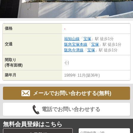
価格
-
福知山線
「
宝塚
」駅 徒歩1分
交通
阪急宝塚本線
「
宝塚
」駅 徒歩1分
阪急今津線
「
宝塚
」駅 徒歩1分
間取り
-(-)
(専有面積)
築年月
1989年 11月(築36年)
メールでお問い合わせする(無料)
電話でお問い合わせする
無料会員登録はこちら
公開物件数：
0
件