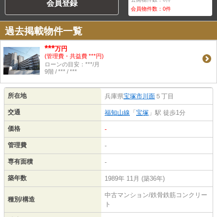
会員登録
会員物件数：
0
件
過去掲載物件一覧
***
万円
(管理費・共益費 ***円)
ローンの目安：***/月
9階 / *** / ***
所在地
兵庫県
宝塚市
川面
５丁目
交通
福知山線
「
宝塚
」駅 徒歩1分
価格
-
管理費
-
専有面積
-
築年数
1989年 11月 (築36年)
中古マンション/鉄骨鉄筋コンクリー
種別/構造
ト