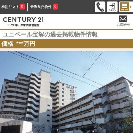
0
0
検討リスト
最近見た物件
お問合せ
ユニベール宝塚の過去掲載物件情報
価格
***
万円