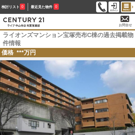
0
0
検討リスト
最近見た物件
お問合せ
ライオンズマンション宝塚売布C棟の過去掲載物
件情報
価格
***
万円