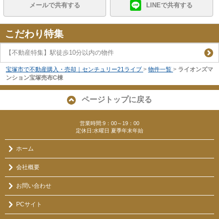
メールで共有する
LINEで共有する
こだわり特集
【不動産特集】駅徒歩10分以内の物件
宝塚市で不動産購入・売却｜センチュリー21ライブ
>
物件一覧
>
ライオンズマ
ンション宝塚売布C棟
ページトップに戻る
営業時間:9：00～19：00
定休日:水曜日 夏季年末年始
ホーム
会社概要
お問い合わせ
PCサイト