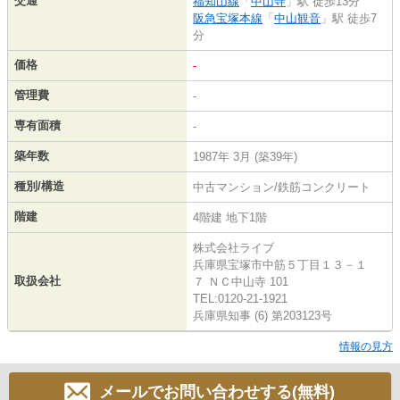
交通
福知山線
「
中山寺
」駅 徒歩13分
阪急宝塚本線
「
中山観音
」駅 徒歩7
分
価格
-
管理費
-
専有面積
-
築年数
1987年 3月 (築39年)
種別/構造
中古マンション/鉄筋コンクリート
階建
4階建 地下1階
株式会社ライブ
兵庫県宝塚市中筋５丁目１３－１
取扱会社
７ ＮＣ中山寺 101
TEL:0120-21-1921
兵庫県知事 (6) 第203123号
情報の見方
メールでお問い合わせする(無料)