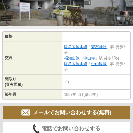
価格
-
阪急宝塚本線
「
売布神社
」駅 徒歩7
分
交通
福知山線
「
中山寺
」駅 徒歩13分
阪急宝塚本線
「
中山観音
」駅 徒歩7
分
間取り
-(-)
(専有面積)
築年月
1987年 3月(築39年)
メールでお問い合わせする(無料)
電話でお問い合わせする