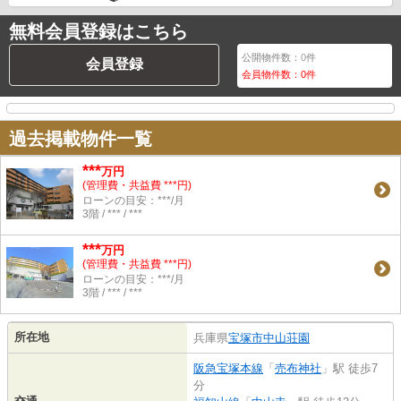
無料会員登録はこちら
公開物件数：
0
件
会員登録
会員物件数：
0
件
過去掲載物件一覧
***
万円
(管理費・共益費 ***円)
ローンの目安：***/月
3階 / *** / ***
***
万円
(管理費・共益費 ***円)
ローンの目安：***/月
3階 / *** / ***
所在地
兵庫県
宝塚市
中山荘園
阪急宝塚本線
「
売布神社
」駅 徒歩7
分