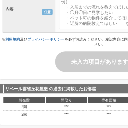
内容
任意
※
利用規約
及び
プライバシーポリシー
を必ずお読みください。左記内容に同
さい。
未入力項目がありま
リベール雲雀丘花屋敷
の過去に掲載したお部屋
所在階
間取り
専有面積
2階
***
***
2階
***
***