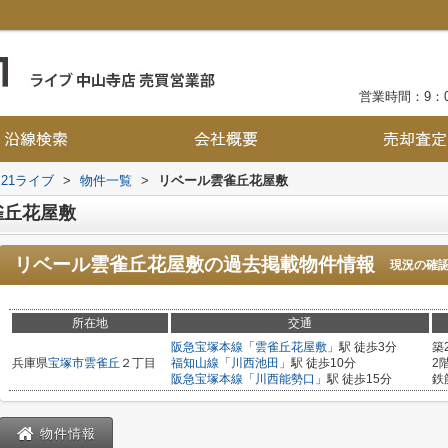
営業時間：9：0
21ライブ
>
物件一覧
>
リベール雲雀丘花屋敷
雀丘花屋敷
リベール雲雀丘花屋敷
の過去掲載物件情報
現況の確
所在地
交通
阪急宝塚本線
「
雲雀丘花屋敷
」駅 徒歩3分
築
兵庫県
宝塚市
雲雀丘
２丁目
福知山線
「
川西池田
」駅 徒歩10分
2
阪急宝塚本線
「
川西能勢口
」駅 徒歩15分
鉄
物件情報