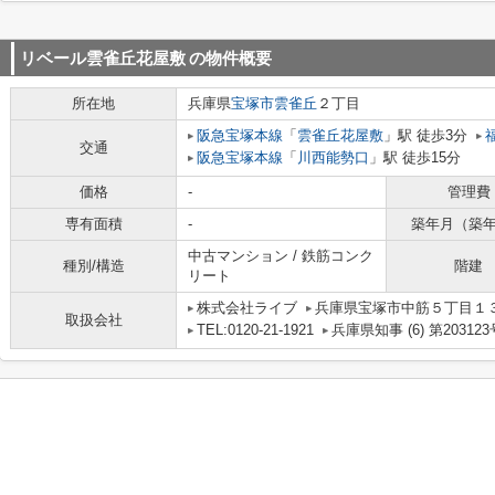
リベール雲雀丘花屋敷
の物件概要
所在地
兵庫県
宝塚市
雲雀丘
２丁目
阪急宝塚本線
「
雲雀丘花屋敷
」駅 徒歩3分
交通
阪急宝塚本線
「
川西能勢口
」駅 徒歩15分
価格
-
管理費
専有面積
-
築年月（築
中古マンション / 鉄筋コンク
種別/構造
階建
リート
株式会社ライブ
兵庫県宝塚市中筋５丁目１３－
取扱会社
TEL:0120-21-1921
兵庫県知事 (6) 第203123