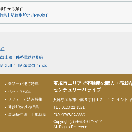
条件から探す
特集】駅徒歩10分以内の物件
雀丘
福知山線
/
能勢電鉄妙見線
川西池田
/
川西能勢口
/
山本
宝塚市エリアで不動産の購入・売却
新築一戸建て特集
センチュリー21ライブ
ペット可特集
リフォーム済み特集
兵庫県宝塚市中筋５丁目１３－１７ ＮＣ中山寺
徒歩10分以内特集
TEL:0120-21-1921
建築条件無し土地特集
FAX:0797-62-8886
Copyright(c) 株式会社ライブ
All Rights Reserved.