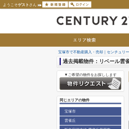
ようこそ
ゲスト
さん
宝塚市で不動産購入・売却｜センチュリー
過去掲載物件：リベール雲
▼ご希望の物件をお探しします
同じエリアの物件
宝塚市
雲雀丘