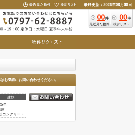
最終更新：2026年08月08日
00
00
件
件
最近見た物件
検討リスト
0～19：00
定休日：水曜日 夏季年末年始
認はお気軽にお問い合わせください。
建物
25年
階建
筋コンクリート