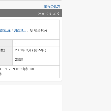
情報の見方
【中古マンション】
福知山線
「
川西池田
」駅 徒歩10分
-
年数）
2001年 3月 ( 築25年 )
2階建
１７ ＮＣ中山寺 101
号