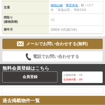
福知山線
「
西宮名塩
」駅 バス7
交通
分 「名塩山荘」 停歩11分
間取り
-(-)
(建物面積)
築年月
2005年 6月(築21年)
メールでお問い合わせする(無料)
電話でお問い合わせする
無料会員登録はこちら
公開物件数：
0
件
会員登録
会員物件数：
0
件
過去掲載物件一覧