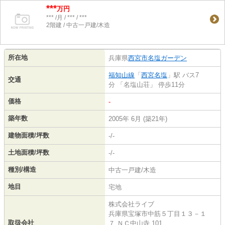
***
万円
*** /月 / *** / ***
2階建 / 中古一戸建/木造
所在地
兵庫県
西宮市
名塩ガーデン
福知山線
「
西宮名塩
」駅 バス7
交通
分 「名塩山荘」 停歩11分
価格
-
築年数
2005年 6月 (築21年)
建物面積/坪数
-/-
土地面積/坪数
-/-
種別/構造
中古一戸建/木造
地目
宅地
株式会社ライブ
兵庫県宝塚市中筋５丁目１３－１
取扱会社
７ ＮＣ中山寺 101