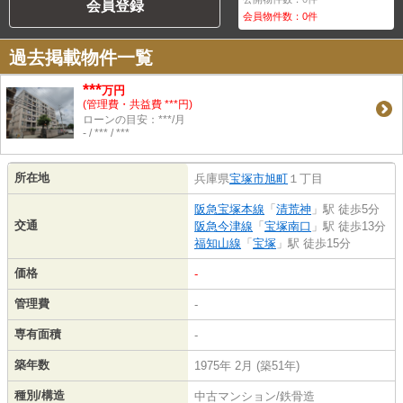
会員登録
会員物件数：
0
件
過去掲載物件一覧
***
万円
(管理費・共益費 ***円)
ローンの目安：***/月
- / *** / ***
所在地
兵庫県
宝塚市
旭町
１丁目
阪急宝塚本線
「
清荒神
」駅 徒歩5分
交通
阪急今津線
「
宝塚南口
」駅 徒歩13分
福知山線
「
宝塚
」駅 徒歩15分
価格
-
管理費
-
専有面積
-
築年数
1975年 2月 (築51年)
種別/構造
中古マンション/鉄骨造