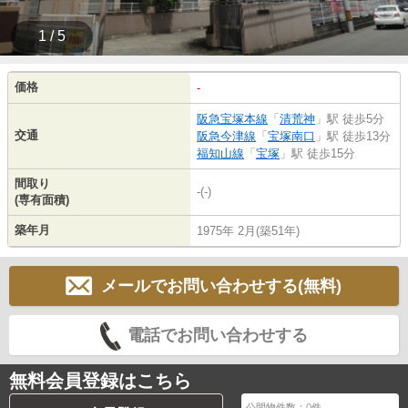
1 / 5
価格
-
阪急宝塚本線
「
清荒神
」駅 徒歩5分
交通
阪急今津線
「
宝塚南口
」駅 徒歩13分
福知山線
「
宝塚
」駅 徒歩15分
間取り
-(-)
(専有面積)
築年月
1975年 2月(築51年)
メールでお問い合わせする(無料)
電話でお問い合わせする
無料会員登録はこちら
公開物件数：
0
件