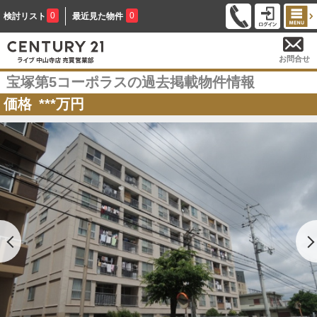
0
0
検討リスト
最近見た物件
お問合せ
宝塚第5コーポラスの過去掲載物件情報
価格
***
万円