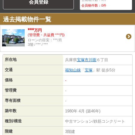
会員登録
会員物件数：
0
件
過去掲載物件一覧
***
万円
(管理費・共益費 ***円)
ローンの目安：***/月
3階 / *** / ***
所在地
兵庫県
宝塚市
川面
６丁目
交通
福知山線
「
宝塚
」駅 徒歩5分
価格
-
管理費
-
専有面積
-
築年数
1980年 4月 (築46年)
種別/構造
中古マンション/鉄筋コンクリート
階建
3階建