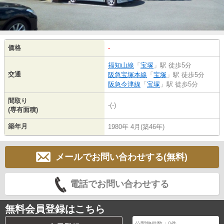
価格
-
福知山線
「
宝塚
」駅 徒歩5分
交通
阪急宝塚本線
「
宝塚
」駅 徒歩5分
阪急今津線
「
宝塚
」駅 徒歩5分
間取り
-(-)
(専有面積)
築年月
1980年 4月(築46年)
メールでお問い合わせする(無料)
電話でお問い合わせする
無料会員登録はこちら
公開物件数：
0
件