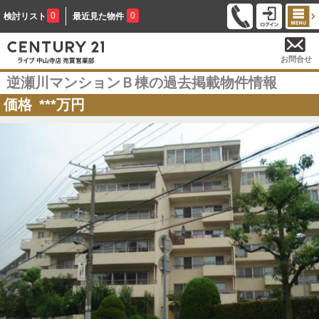
0
0
検討リスト
最近見た物件
お問合せ
逆瀬川マンションＢ棟の過去掲載物件情報
価格
***
万円