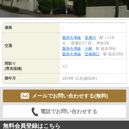
価格
-
阪急今津線
「
逆瀬川
」駅 バス8
分 「逆瀬台1丁目」 停歩3分
交通
阪急今津線
「
小林
」駅 徒歩19分
阪急今津線
「
宝塚南口
」駅 徒歩23分
間取り
-(-)
(専有面積)
築年月
1974年 11月(築51年)
メールでお問い合わせする(無料)
電話でお問い合わせする
無料会員登録はこちら