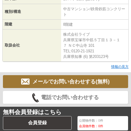
中古マンション/鉄骨鉄筋コンクリー
種別/構造
ト
階建
8階建
株式会社ライブ
兵庫県宝塚市中筋５丁目１３－１
取扱会社
７ ＮＣ中山寺 101
TEL:0120-21-1921
兵庫県知事 (6) 第203123号
情報の見方
メールでお問い合わせする(無料)
電話でお問い合わせする
無料会員登録はこちら
公開物件数：
0
件
会員登録
会員物件数：
0
件