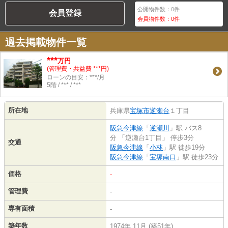
公開物件数：
0
件
会員登録
会員物件数：
0
件
過去掲載物件一覧
***
万円
(管理費・共益費 ***円)
ローンの目安：***/月
5階 / *** / ***
所在地
兵庫県
宝塚市
逆瀬台
１丁目
阪急今津線
「
逆瀬川
」駅 バス8
分 「逆瀬台1丁目」 停歩3分
交通
阪急今津線
「
小林
」駅 徒歩19分
阪急今津線
「
宝塚南口
」駅 徒歩23分
価格
-
管理費
-
専有面積
-
築年数
1974年 11月 (築51年)