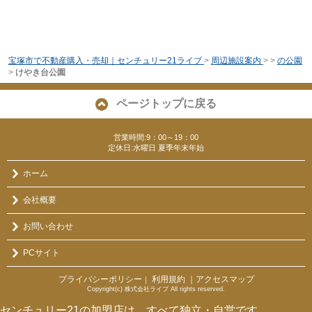
宝塚市で不動産購入・売却｜センチュリー21ライブ
>
周辺施設案内
>
>
の公園
>
けやき台公園
ページトップに戻る
営業時間:9：00～19：00
定休日:水曜日 夏季年末年始
ホーム
会社概要
お問い合わせ
PCサイト
プライバシーポリシー
利用規約
｜アクセスマップ
｜
Copyright(c) 株式会社ライブ All rights reserved.
センチュリー21の加盟店は、すべて独立・自営です。