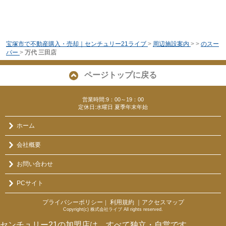
宝塚市で不動産購入・売却｜センチュリー21ライブ
>
周辺施設案内
>
>
のスー
パー
>
万代 三田店
ページトップに戻る
営業時間:9：00～19：00
定休日:水曜日 夏季年末年始
ホーム
会社概要
お問い合わせ
PCサイト
プライバシーポリシー
利用規約
｜アクセスマップ
｜
Copyright(c) 株式会社ライブ All rights reserved.
センチュリー21の加盟店は、すべて独立・自営です。