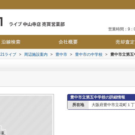
営業時間：9：0
21ライブ
>
周辺施設案内
>
豊中市
>
豊中市の中学校
>
豊中市立第五
豊中市立第五中学校の詳細情報
所在地
大阪府豊中市立花町１丁目