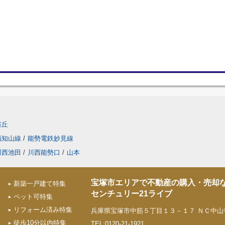
雀丘
福知山線
/
能勢電鉄妙見線
川西池田
/
川西能勢口
/
山本
宝塚市エリアで不動産の購入・売却
新築一戸建て特集
センチュリー21ライブ
ペット可特集
リフォーム済み特集
兵庫県宝塚市中筋５丁目１３－１７ ＮＣ中山寺
徒歩10分以内特集
TEL:0120-21-1921