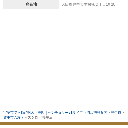
所在地
大阪府豊中市中桜塚２丁目10-10
宝塚市で不動産購入・売却｜センチュリー21ライブ
>
周辺施設案内
>
豊中市
>
豊中市の寿司
>
スシロー 桜塚店