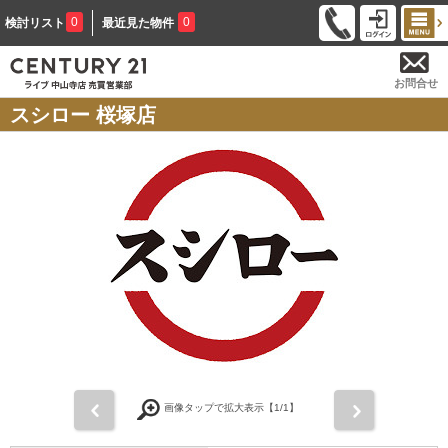
0
0
検討リスト
最近見た物件
お問合せ
スシロー 桜塚店
前
次
画像タップで拡大表示【
1
/1】