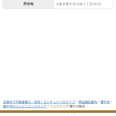
所在地
大阪府豊中市少路２丁目10-10
宝塚市で不動産購入・売却｜センチュリー21ライブ
>
周辺施設案内
>
豊中市
>
豊中市のコンビニエンスストア
>
ミニストップ 豊中少路店