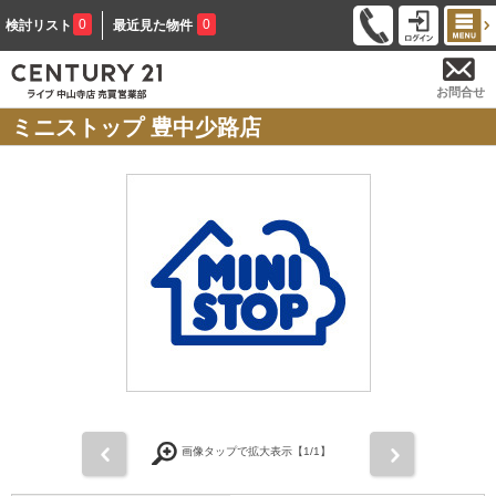
0
0
検討リスト
最近見た物件
お問合せ
ミニストップ 豊中少路店
前
次
画像タップで拡大表示【
1
/1】