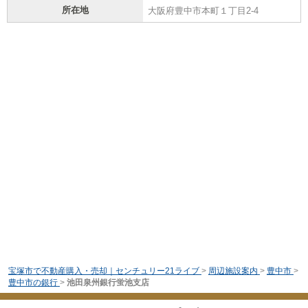
所在地
大阪府豊中市本町１丁目2-4
宝塚市で不動産購入・売却｜センチュリー21ライブ
>
周辺施設案内
>
豊中市
>
豊中市の銀行
>
池田泉州銀行蛍池支店