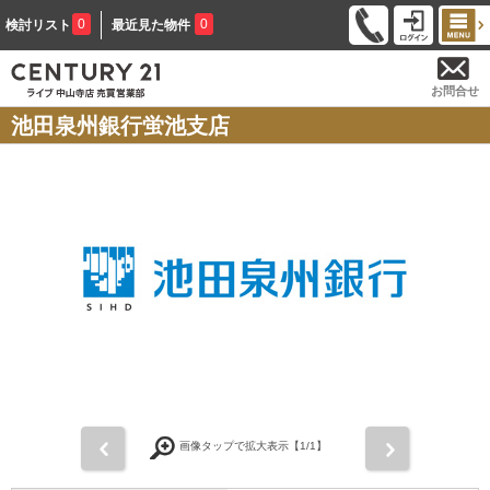
0
0
検討リスト
最近見た物件
お問合せ
池田泉州銀行蛍池支店
前
次
画像タップで拡大表示【
1
/1】