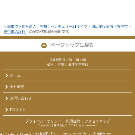
宝塚市で不動産購入・売却｜センチュリー21ライブ
>
周辺施設案内
>
豊中市
>
豊中市の銀行
>
のぞみ信用組合岡町支店
ページトップに戻る
営業時間:9：00～19：00
定休日:水曜日 夏季年末年始
ホーム
会社概要
お問い合わせ
PCサイト
プライバシーポリシー
利用規約
｜アクセスマップ
｜
Copyright(c) 株式会社ライブ All rights reserved.
センチュリー21の加盟店は、すべて独立・自営です。