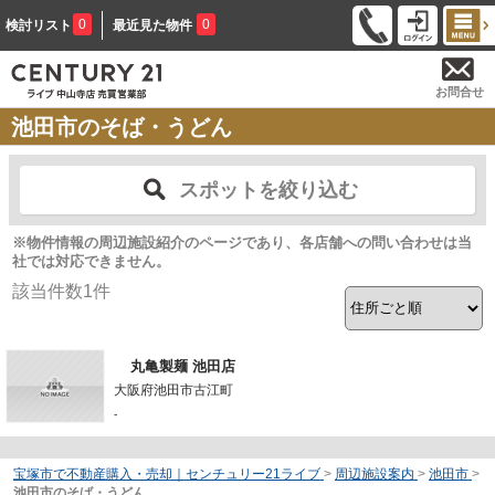
0
0
検討リスト
最近見た物件
お問合せ
池田市のそば・うどん
スポットを絞り込む
※物件情報の周辺施設紹介のページであり、各店舗への問い合わせは当
社では対応できません。
該当件数
1
件
丸亀製麺 池田店
大阪府池田市古江町
-
宝塚市で不動産購入・売却｜センチュリー21ライブ
>
周辺施設案内
>
池田市
>
池田市のそば・うどん