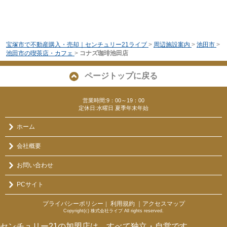
宝塚市で不動産購入・売却｜センチュリー21ライブ
>
周辺施設案内
>
池田市
>
池田市の喫茶店・カフェ
>
コナズ珈琲池田店
ページトップに戻る
営業時間:9：00～19：00
定休日:水曜日 夏季年末年始
ホーム
会社概要
お問い合わせ
PCサイト
プライバシーポリシー
利用規約
｜アクセスマップ
｜
Copyright(c) 株式会社ライブ All rights reserved.
センチュリー21の加盟店は、すべて独立・自営です。