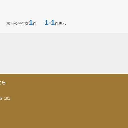
1
1-1
該当公開件数
件
件表示
なら
 101