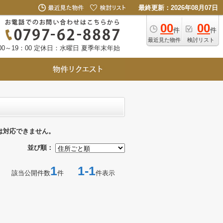
最終更新：2026年08月07日
00
00
件
件
最近見た物件
検討リスト
0～19：00
定休日：水曜日 夏季年末年始
は対応できません。
並び順：
1
1-1
該当公開件数
件
件表示