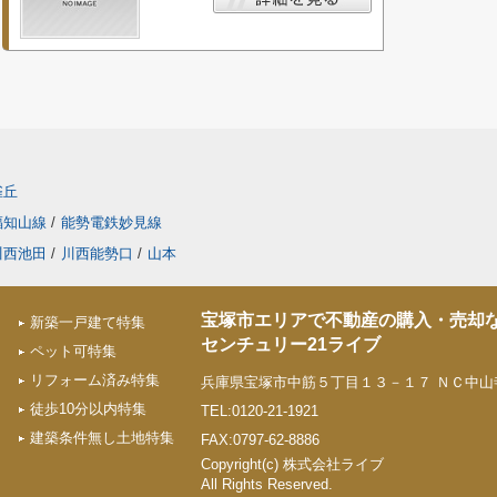
雀丘
福知山線
/
能勢電鉄妙見線
川西池田
/
川西能勢口
/
山本
宝塚市エリアで不動産の購入・売却
新築一戸建て特集
センチュリー21ライブ
ペット可特集
リフォーム済み特集
兵庫県宝塚市中筋５丁目１３－１７ ＮＣ中山寺
徒歩10分以内特集
TEL:0120-21-1921
建築条件無し土地特集
FAX:0797-62-8886
Copyright(c) 株式会社ライブ
All Rights Reserved.