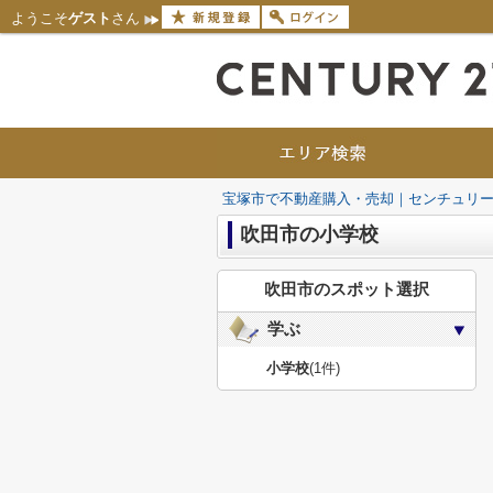
ようこそ
ゲスト
さん
宝塚市で不動産購入・売却｜センチュリー
吹田市の小学校
吹田市のスポット選択
学ぶ
小学校
(1件)