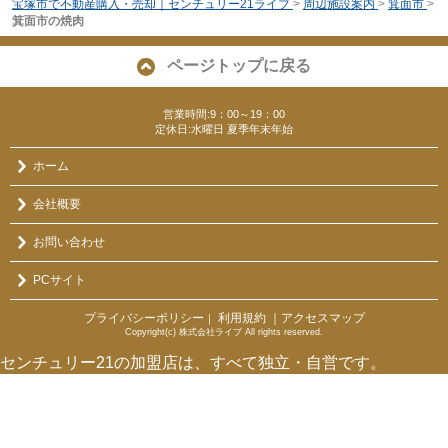
宝塚市で不動産購入・売却｜センチュリー21ライブ
>
周辺施設案内
>
箕面市
>
箕面市の焼肉
ページトップに戻る
営業時間:9：00～19：00
定休日:水曜日 夏季年末年始
ホーム
会社概要
お問い合わせ
PCサイト
プライバシーポリシー
利用規約
｜アクセスマップ
｜
Copyright(c) 株式会社ライブ All rights reserved.
センチュリー21の加盟店は、すべて独立・自営です。