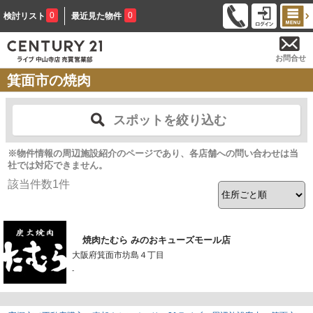
0
0
検討リスト
最近見た物件
お問合せ
箕面市の焼肉
スポットを絞り込む
※物件情報の周辺施設紹介のページであり、各店舗への問い合わせは当
社では対応できません。
該当件数
1
件
焼肉たむら みのおキューズモール店
大阪府箕面市坊島４丁目
-