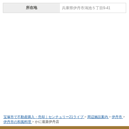
所在地
兵庫県伊丹市鴻池５丁目9-41
宝塚市で不動産購入・売却｜センチュリー21ライブ
>
周辺施設案内
>
伊丹市
>
伊丹市の和風料理
>
かに道楽伊丹店