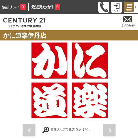
0
0
検討リスト
最近見た物件
お問合せ
かに道楽伊丹店
前
次
画像タップで拡大表示【
1
/1】