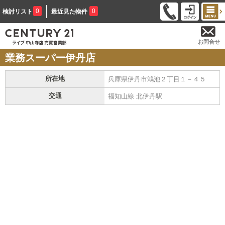
0
0
検討リスト
最近見た物件
お問合せ
業務スーパー伊丹店
所在地
兵庫県伊丹市鴻池２丁目１－４５
交通
福知山線 北伊丹駅