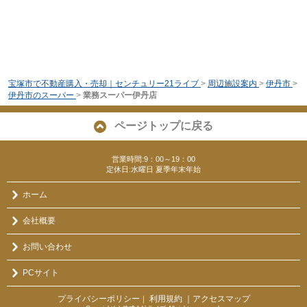
宝塚市で不動産購入・売却｜センチュリー21ライブ
>
周辺施設案内
>
伊丹市
>
伊丹市のスーパー
>
業務スーパー伊丹店
ページトップに戻る
営業時間:9：00～19：00
定休日:水曜日 夏季年末年始
ホーム
会社概要
お問い合わせ
PCサイト
プライバシーポリシー
利用規約
｜アクセスマップ
｜