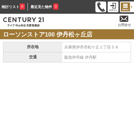
0
0
検討リスト
最近見た物件
お問合せ
ローソンストア100 伊丹松ヶ丘店
所在地
兵庫県伊丹市松ケ丘１丁目５８
交通
阪急伊丹線 伊丹駅