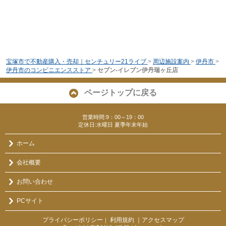
宝塚市で不動産購入・売却｜センチュリー21ライブ
>
周辺施設案内
>
伊丹市
>
伊丹市のコンビニエンスストア
>
セブン-イレブン伊丹瑞ヶ丘店
ページトップに戻る
営業時間:9：00～19：00
定休日:水曜日 夏季年末年始
ホーム
会社概要
お問い合わせ
PCサイト
プライバシーポリシー
利用規約
｜アクセスマップ
｜