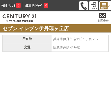
0
0
検討リスト
最近見た物件
お問合せ
セブン-イレブン伊丹瑞ヶ丘店
所在地
兵庫県伊丹市瑞ケ丘１丁目２５
交通
阪急伊丹線 伊丹駅