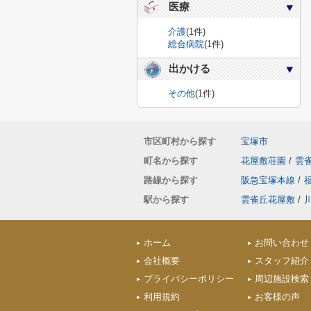
医療
介護
(1件)
総合病院
(1件)
出かける
その他
(1件)
市区町村から探す
宝塚市
町名から探す
花屋敷荘園
/
雲
路線から探す
阪急宝塚本線
/
駅から探す
雲雀丘花屋敷
/
ホーム
お問い合わせ
会社概要
スタッフ紹介
プライバシーポリシー
周辺施設検索
利用規約
お客様の声