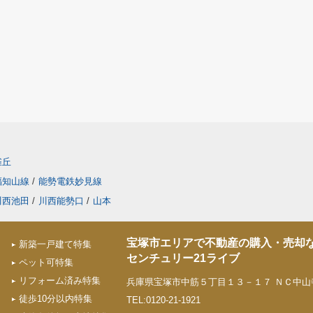
雀丘
福知山線
/
能勢電鉄妙見線
川西池田
/
川西能勢口
/
山本
宝塚市エリアで不動産の購入・売却
新築一戸建て特集
センチュリー21ライブ
ペット可特集
リフォーム済み特集
兵庫県宝塚市中筋５丁目１３－１７ ＮＣ中山寺
徒歩10分以内特集
TEL:0120-21-1921