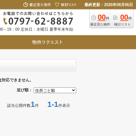
最終更新：2026年08月06日
00
00
件
件
最近見た物件
検討リスト
0～19：00
定休日：水曜日 夏季年末年始
は対応できません。
並び順：
1
1-1
該当公開件数
件
件表示