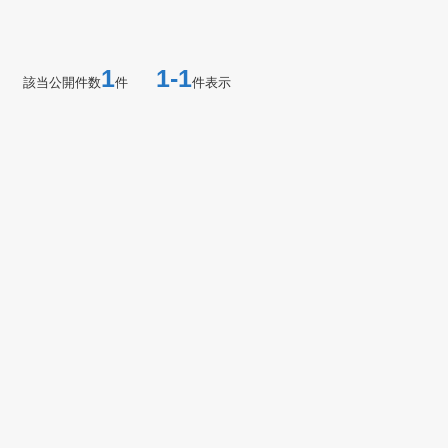
1
1-1
該当公開件数
件
件表示