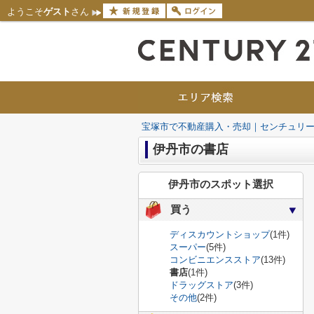
ようこそ
ゲスト
さん
宝塚市で不動産購入・売却｜センチュリー
伊丹市の書店
伊丹市のスポット選択
買う
ディスカウントショップ
(1件)
スーパー
(5件)
コンビニエンスストア
(13件)
書店
(1件)
ドラッグストア
(3件)
その他
(2件)