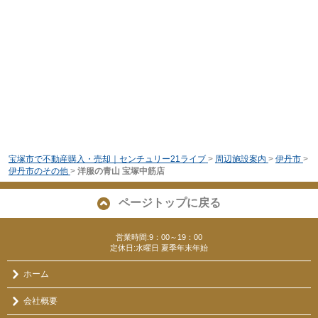
宝塚市で不動産購入・売却｜センチュリー21ライブ
>
周辺施設案内
>
伊丹市
>
伊丹市のその他
>
洋服の青山 宝塚中筋店
ページトップに戻る
営業時間:9：00～19：00
定休日:水曜日 夏季年末年始
ホーム
会社概要