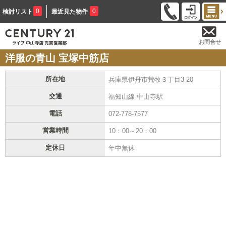
0
0
検討リスト
最近見た物件
お問合せ
洋服の青山 宝塚中筋店
所在地
兵庫県伊丹市荒牧３丁目3-20
交通
福知山線 中山寺駅
電話
072-778-7577
営業時間
10：00～20：00
定休日
年中無休