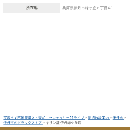
所在地
兵庫県伊丹市緑ケ丘６丁目4-1
宝塚市で不動産購入・売却｜センチュリー21ライブ
>
周辺施設案内
>
伊丹市
>
伊丹市のドラッグストア
>
キリン堂 伊丹緑ケ丘店