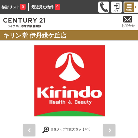
0
0
検討リスト
最近見た物件
お問合せ
キリン堂 伊丹緑ケ丘店
前
次
画像タップで拡大表示【
1
/1】