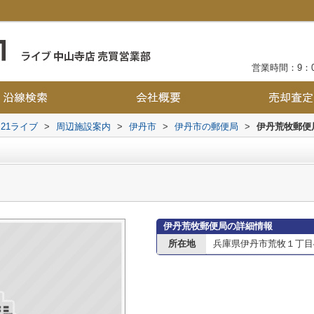
営業時間：9：0
21ライブ
>
周辺施設案内
>
伊丹市
>
伊丹市の郵便局
>
伊丹荒牧郵便
伊丹荒牧郵便局の詳細情報
所在地
兵庫県伊丹市荒牧１丁目4