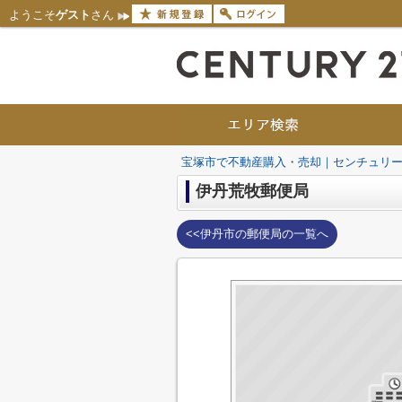
ようこそ
ゲスト
さん
宝塚市で不動産購入・売却｜センチュリー
伊丹荒牧郵便局
<<伊丹市の郵便局の一覧へ