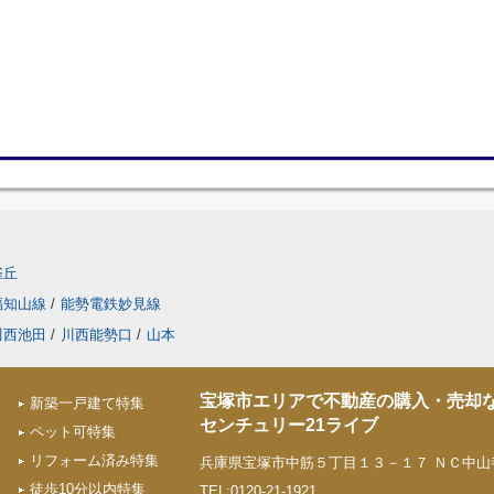
雀丘
福知山線
/
能勢電鉄妙見線
川西池田
/
川西能勢口
/
山本
宝塚市エリアで不動産の購入・売却
新築一戸建て特集
センチュリー21ライブ
ペット可特集
リフォーム済み特集
兵庫県宝塚市中筋５丁目１３－１７ ＮＣ中山寺
徒歩10分以内特集
TEL:0120-21-1921